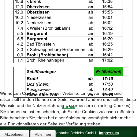
Wir nutzen Cookies auf unserer Website. Einige von ihnen sind
essenziell für den Betrieb der Seite, während andere uns helfen, diese
Website und die Nutzererfahrung zu verbessern (Tracking Cookies).
Zurück
Sie können selbst entscheiden, ob Sie die Cookies zulassen möchten.
Bitte beachten Sie, dass bei einer Ablehnung womöglich nicht mehr
alle Funktionalitäten der Seite zur Verfügung stehen.
© 2026 Brohltal-Schmalspureisenbahn Betriebs-GmbH
Impressum
Akzeptieren
Ablehnen