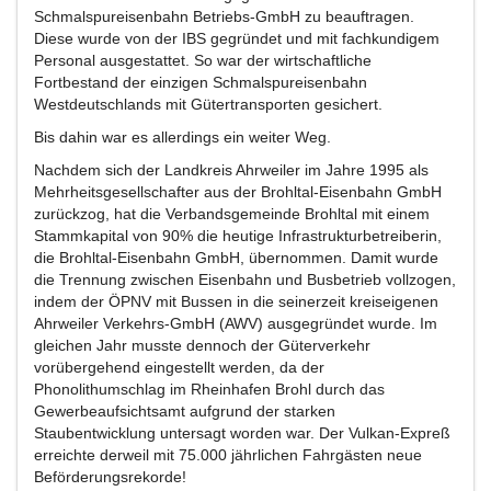
Schmalspureisenbahn Betriebs-GmbH zu beauftragen.
Diese wurde von der IBS gegründet und mit fachkundigem
Personal ausgestattet. So war der wirtschaftliche
Fortbestand der einzigen Schmalspureisenbahn
Westdeutschlands mit Gütertransporten gesichert.
Bis dahin war es allerdings ein weiter Weg.
Nachdem sich der Landkreis Ahrweiler im Jahre 1995 als
Mehrheitsgesellschafter aus der Brohltal-Eisenbahn GmbH
zurückzog, hat die Verbandsgemeinde Brohltal mit einem
Stammkapital von 90% die heutige Infrastrukturbetreiberin,
die Brohltal-Eisenbahn GmbH, übernommen. Damit wurde
die Trennung zwischen Eisenbahn und Busbetrieb vollzogen,
indem der ÖPNV mit Bussen in die seinerzeit kreiseigenen
Ahrweiler Verkehrs-GmbH (AWV) ausgegründet wurde. Im
gleichen Jahr musste dennoch der Güterverkehr
vorübergehend eingestellt werden, da der
Phonolithumschlag im Rheinhafen Brohl durch das
Gewerbeaufsichtsamt aufgrund der starken
Staubentwicklung untersagt worden war. Der Vulkan-Expreß
erreichte derweil mit 75.000 jährlichen Fahrgästen neue
Beförderungsrekorde!