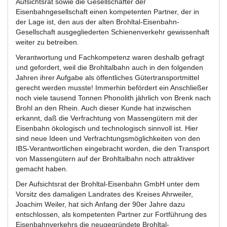
Aufsichtsrat sowie die Gesellschafter der
Eisenbahngesellschaft einen kompetenten Partner, der in
der Lage ist, den aus der alten Brohltal-Eisenbahn-
Gesellschaft ausgegliederten Schienenverkehr gewissenhaft
weiter zu betreiben.
Verantwortung und Fachkompetenz waren deshalb gefragt
und gefordert, weil die Brohltalbahn auch in den folgenden
Jahren ihrer Aufgabe als öffentliches Gütertransportmittel
gerecht werden musste! Immerhin befördert ein Anschließer
noch viele tausend Tonnen Phonolith jährlich von Brenk nach
Brohl an den Rhein. Auch dieser Kunde hat inzwischen
erkannt, daß die Verfrachtung von Massengütern mit der
Eisenbahn ökologisch und technologisch sinnvoll ist. Hier
sind neue Ideen und Verfrachtungsmöglichkeiten von den
IBS-Verantwortlichen eingebracht worden, die den Transport
von Massengütern auf der Brohltalbahn noch attraktiver
gemacht haben.
Der Aufsichtsrat der Brohltal-Eisenbahn GmbH unter dem
Vorsitz des damaligen Landrates des Kreises Ahrweiler,
Joachim Weiler, hat sich Anfang der 90er Jahre dazu
entschlossen, als kompetenten Partner zur Fortführung des
Eisenbahnverkehrs die neugegründete Brohltal-