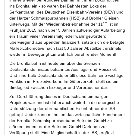
immer wieder befreundete Bahnen mit Ihren Lokomotiven
ins Brohltal ein - so waren bei Bahnfesten Loks der
Selfkantbahn, des Deutschen Eisenbahn-Vereins (DEV) und
der Harzer Schmalspurbahnen (HSB) auf Brohler Gleisen
sm
unterwegs. Mit der Wiederinbetriebnahme der 11
ist im
Frühjahr 2015 nach über 5 Jahren aufwendiger Aufarbeitung
ein Traum vieler Vereinsmitglieder wahr geworden:
überwiegend aus Spenden finanziert, setzte sich die betagte
Mallet-Lokomotive nach fast 50 Jahren Abstellzeit erstmals
wieder in Bewegung! Ein wahrlich berührender Moment!
Die Brohltalbahn ist heute ein über die Grenzen
Deutschlands hinaus bekanntes Ausflugs- und Reiseziel.
Und innerhalb Deutschlands erfüllt diese Bahn eine wichtige
Funktion im Freizeitverkehr. Im Güterverkehr stellt sie ein
Bindeglied zwischen Erzeuger und Verbraucher dar.
Zur Durchführung dieses in Deutschland einmaligen
Projektes war und ist dabei auch weiterhin die energische
Unterstützung der ehrenamtlichen Eisenbahner der IBS
gefragt: Jeder kann mithelfen das wirtschaftliche Fundament
der Brohltal-Schmalspureisenbahn Betriebs-GmbH zu
stärken, indem er der Betriebs-GmbH Darlehen zur
Verfügung stellt. Eine Mitgliedschaft in der IBS, ergänzt