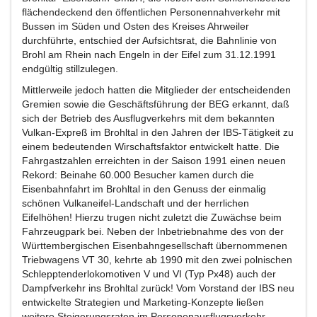
flächendeckend den öffentlichen Personennahverkehr mit
Bussen im Süden und Osten des Kreises Ahrweiler
durchführte, entschied der Aufsichtsrat, die Bahnlinie von
Brohl am Rhein nach Engeln in der Eifel zum 31.12.1991
endgültig stillzulegen.
Mittlerweile jedoch hatten die Mitglieder der entscheidenden
Gremien sowie die Geschäftsführung der BEG erkannt, daß
sich der Betrieb des Ausflugverkehrs mit dem bekannten
Vulkan-Expreß im Brohltal in den Jahren der IBS-Tätigkeit zu
einem bedeutenden Wirschaftsfaktor entwickelt hatte. Die
Fahrgastzahlen erreichten in der Saison 1991 einen neuen
Rekord: Beinahe 60.000 Besucher kamen durch die
Eisenbahnfahrt im Brohltal in den Genuss der einmalig
schönen Vulkaneifel-Landschaft und der herrlichen
Eifelhöhen! Hierzu trugen nicht zuletzt die Zuwächse beim
Fahrzeugpark bei. Neben der Inbetriebnahme des von der
Württembergischen Eisenbahngesellschaft übernommenen
Triebwagens VT 30, kehrte ab 1990 mit den zwei polnischen
Schlepptenderlokomotiven V und VI (Typ Px48) auch der
Dampfverkehr ins Brohltal zurück! Vom Vorstand der IBS neu
entwickelte Strategien und Marketing-Konzepte ließen
weitere Steigerungsraten im Personenausflugsverkehr