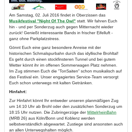
Am Samstag, 02. Juli 2016 findet in Oberzissen das
Musikfestival "Night Of The Owl"
statt. Wir fahren Euch
hin - und per Sonderzug auch gegen Mitternacht wieder
zurück! Genießt interessante Bands in frischer Eifelluft -
ganz ohne Parkplatzstress.
Gönnt Euch eine ganz besondere Anreise mit der
historischen Schmalspurbahn durch das idyllische Brohltal!
Es geht durch einen stockfinsteren Tunnel und bei gutem
Wetter könnt ihr im offenen Sommerwagen Platz nehmen.
Im Zug stimmen Euch die "TonSaiten" schon musikalisch auf
das Festival ein. Unser engagiertes Service-Team versorgt
Euch schon unterwegs mit kalten Getränken.
Hinfahrt:
Zur Hinfahrt könnt Ihr entweder unseren planmäßigen Zug
um 14:10 Uhr ab Brohl oder den zusätzlichen Sonderzug um
18:15 Uhr nutzen. Die Zubringerzüge der
MittelrheinBahn
(MRB 26) aus Köln/Bonn und Koblenz werden
selbstverständlich abgewartet. Zustiege sind ansonsten auch
an allen Unterwegshalten möglich.