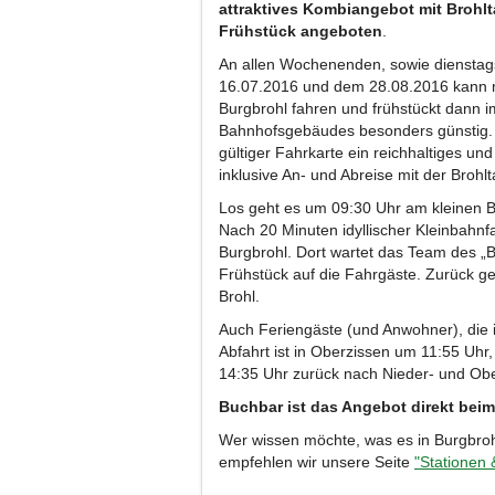
attraktives Kombiangebot mit Brohlt
Frühstück angeboten
.
An allen Wochenenden, sowie dienstag
16.07.2016 und dem 28.08.2016 kann 
Burgbrohl fahren und frühstückt dann 
Bahnhofsgebäudes besonders günstig. F
gültiger Fahrkarte ein reichhaltiges un
inklusive An- und Abreise mit der Brohl
Los geht es um 09:30 Uhr am kleinen Ba
Nach 20 Minuten idyllischer Kleinbahnf
Burgbrohl. Dort wartet das Team des „
Frühstück auf die Fahrgäste. Zurück g
Brohl.
Auch Feriengäste (und Anwohner), die 
Abfahrt ist in Oberzissen um 11:55 Uh
14:35 Uhr zurück nach Nieder- und Obe
Buchbar ist das Angebot direkt beim
Wer wissen möchte, was es in Burgbro
empfehlen wir unsere Seite
"Stationen 