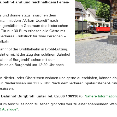
albahn-Fahrt und reichhaltigem Ferien-
s und donnerstags, zwischen dem
man mit dem „Vulkan-Expreß“ nach
im gemütlichen Gastraum des historischen
ür nur 30 Euro erhalten alle Gäste mit
d leckeres Frühstück für zwei Personen –
talbahn!
hnhof der Brohltalbahn in Brohl-Lützing.
ahrt erreicht der Zug den schönen Bahnhof
Bahnhof Burgbrohl“ schon mit dem
eht es ab Burgbrohl um 12:20 Uhr nach
in Nieder- oder Oberzissen wohnen und gerne ausschlafen, können da
r, in Niederzissen um 12:02 Uhr. Nach dem leckeren Spätaufsteher-Frü
rzissen.
 Bahnhof Burgbrohl unter Tel. 02636 / 9693076.
Nähere Informatio
hl im Anschluss noch zu sehen gibt oder wer zu einer spannenden W
& Ausflüge"
.