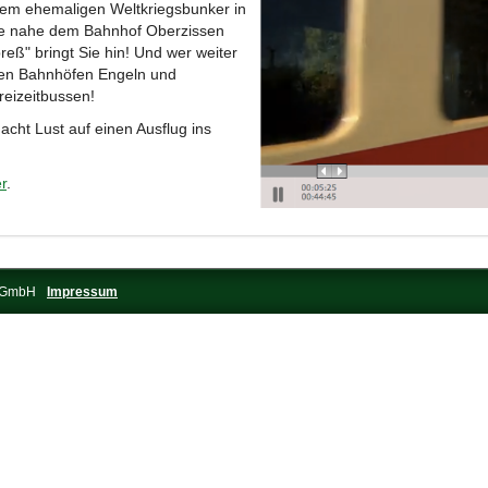
 dem ehemaligen Weltkriegsbunker in
age nahe dem Bahnhof Oberzissen
reß" bringt Sie hin! Und wer weiter
den Bahnhöfen Engeln und
reizeitbussen!
acht Lust auf einen Ausflug ins
er
.
s-GmbH
Impressum