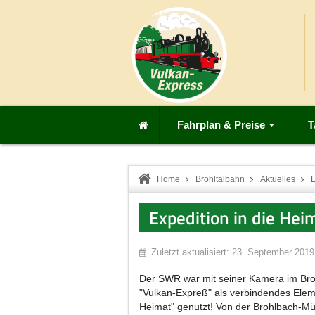
Fahrplan & Preise
T
Home
Brohltalbahn
Aktuelles
E
Expedition in die He
Zuletzt aktualisiert: 23. September 2019
Der SWR war mit seiner Kamera im Broh
"Vulkan-Expreß" als verbindendes Eleme
Heimat" genutzt! Von der Brohlbach-M