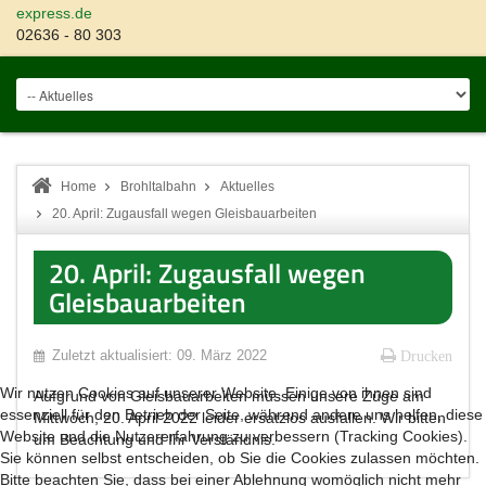
express.de
02636 - 80 303
Home
Brohltalbahn
Aktuelles
20. April: Zugausfall wegen Gleisbauarbeiten
20. April: Zugausfall wegen
Gleisbauarbeiten
Zuletzt aktualisiert: 09. März 2022
Drucken
Wir nutzen Cookies auf unserer Website. Einige von ihnen sind
Aufgrund von Gleisbauarbeiten müssen unsere Züge am
essenziell für den Betrieb der Seite, während andere uns helfen, diese
Mittwoch, 20. April 2022 leider ersatzlos ausfallen. Wir bitten
Website und die Nutzererfahrung zu verbessern (Tracking Cookies).
um Beachtung und Ihr Verständnis.
Sie können selbst entscheiden, ob Sie die Cookies zulassen möchten.
Bitte beachten Sie, dass bei einer Ablehnung womöglich nicht mehr