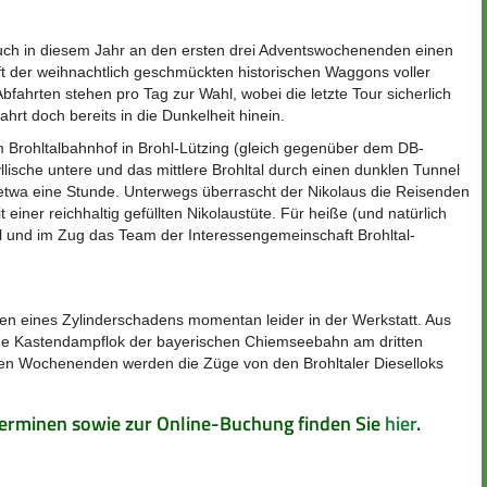
 auch in diesem Jahr an den ersten drei Adventswochenenden einen
ft der weihnachtlich geschmückten historischen Waggons voller
Abfahrten stehen pro Tag zur Wahl, wobei die letzte Tour sicherlich
ahrt doch bereits in die Dunkelheit hinein.
am Brohltalbahnhof in Brohl-Lützing (gleich gegenüber dem DB-
llische untere und das mittlere Brohltal durch einen dunklen Tunnel
etwa eine Stunde. Unterwegs überrascht der Nikolaus die Reisenden
einer reichhaltig gefüllten Nikolaustüte. Für heiße (und natürlich
l und im Zug das Team der Interessengemeinschaft Brohltal-
en eines Zylinderschadens momentan leider in der Werkstatt. Aus
tige Kastendampflok der bayerischen Chiemseebahn am dritten
n Wochenenden werden die Züge von den Brohltaler Dieselloks
Terminen sowie zur Online-Buchung finden Sie
hier
.