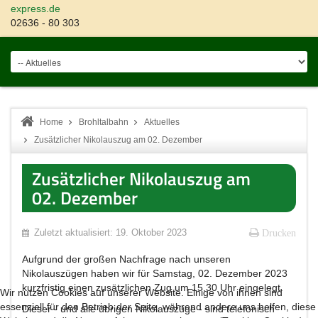
express.de
02636 - 80 303
Home
Brohltalbahn
Aktuelles
Zusätzlicher Nikolauszug am 02. Dezember
Zusätzlicher Nikolauszug am
02. Dezember
Zuletzt aktualisiert: 19. Oktober 2023
Drucken
Aufgrund der großen Nachfrage nach unseren
Nikolauszügen haben wir für Samstag, 02. Dezember 2023
kurzfristig einen zusätzlichen Zug um 15.30 Uhr eingelegt.
Wir nutzen Cookies auf unserer Website. Einige von ihnen sind
essenziell für den Betrieb der Seite, während andere uns helfen, diese
Dieser - und alle übrigen Nikolauszüge - sind telefonisch