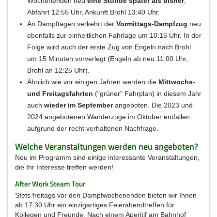
Wochenenden neu
eine Stunde später als bisher
,
Abfahrt 12:55 Uhr, Ankunft Brohl 13:40 Uhr.
An Dampftagen verkehrt der
Vormittags-Dampfzug
neu
ebenfalls zur einheitlichen Fahrlage um 10:15 Uhr. In der
Folge wird auch der erste Zug von Engeln nach Brohl
um 15 Minuten vorverlegt (Engeln ab neu 11:00 Uhr,
Brohl an 12:25 Uhr).
Ähnlich wie vor einigen Jahren werden die
Mittwochs-
und Freitagsfahrten
("grüner" Fahrplan) in diesem Jahr
auch
wieder im September
angeboten. Die 2023 und
2024 angebotenen Wanderzüge im Oktober entfallen
aufgrund der recht verhaltenen Nachfrage.
Welche Veranstaltungen werden neu angeboten?
Neu im Programm sind einige interessante Veranstaltungen,
die Ihr Interesse treffen werden!
After Work Steam Tour
Stets freitags vor den Dampfwochenenden bieten wir Ihnen
ab 17:30 Uhr ein einzigartiges Feierabendtreffen für
Kollegen und Freunde. Nach einem Aperitif am Bahnhof