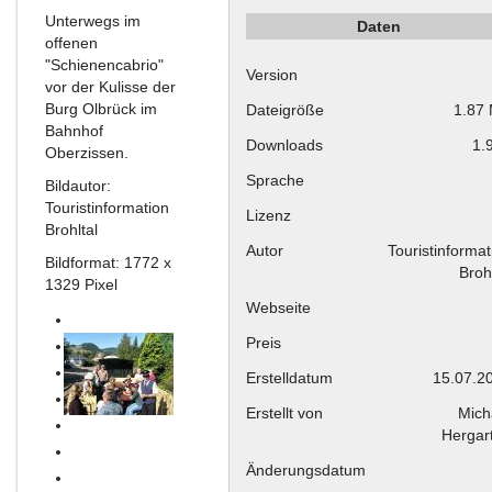
Unterwegs im
Daten
offenen
"Schienencabrio"
Version
vor der Kulisse der
Burg Olbrück im
Dateigröße
1.87
Bahnhof
Downloads
1.
Oberzissen.
Sprache
Bildautor:
Touristinformation
Lizenz
Brohltal
Autor
Touristinformat
Bildformat: 1772 x
Brohl
1329 Pixel
Webseite
Preis
Erstelldatum
15.07.2
Erstellt von
Mich
Hergar
Änderungsdatum