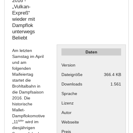
2016 -
„Vulkan-
Expreß“
wieder mit
Dampflok
unterwegs
Beliebt
Am letzten
Daten
Samstag im April
und am
Version
folgenden
Maifeiertag
Dateigröße
366.4 KB
startet die
Downloads
1.561
Brohltalbahn in
die Dampfsaison
Sprache
2016. Die
Lizenz
historische
Mallet-
Autor
Dampflokomotive
sm
„11
“ wird im
Webseite
diesjährigen
Preis