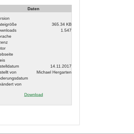
Daten
rsion
teigröße
365.34 KB
ownloads
1.547
prache
zenz
tor
bseite
eis
stelldatum
14.11.2017
stellt von
Michael Hergarten
nderungsdatum
ändert von
Download