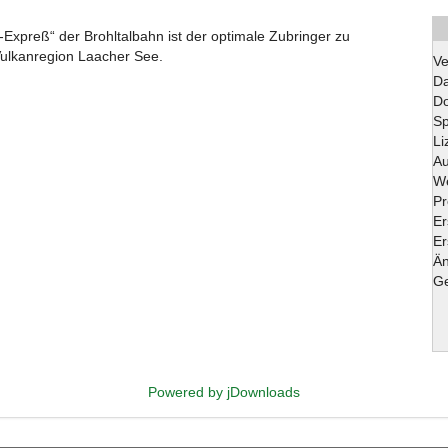
n-Expreß“ der Brohltalbahn ist der optimale Zubringer zu
ulkanregion Laacher See.
Ve
Da
D
S
Li
Au
We
Pr
Er
Er
Ä
Ge
Powered by jDownloads