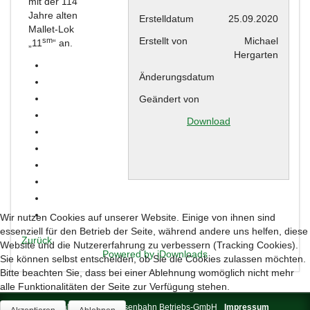
mit der 114
Jahre alten
Erstelldatum
25.09.2020
Mallet-Lok
Erstellt von
Michael
sm
„11
“ an.
Hergarten
Änderungsdatum
Geändert von
Download
Wir nutzen Cookies auf unserer Website. Einige von ihnen sind
essenziell für den Betrieb der Seite, während andere uns helfen, diese
Zurück
Website und die Nutzererfahrung zu verbessern (Tracking Cookies).
Powered by jDownloads
Sie können selbst entscheiden, ob Sie die Cookies zulassen möchten.
Bitte beachten Sie, dass bei einer Ablehnung womöglich nicht mehr
alle Funktionalitäten der Seite zur Verfügung stehen.
© 2026 Brohltal-Schmalspureisenbahn Betriebs-GmbH
Impressum