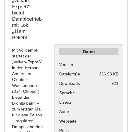
„Vulkan-
Expreß“
bietet
Dampfbetrieb
mit Lok
„11sm“
Beliebt
Mit Volldampf
Daten
startet der
„Vulkan-Expreß“
Version
in den Herbst:
Am ersten
Dateigröße
366.93 KB
Oktober-
Downloads
921
Wochenende
(3./4. Oktober)
Sprache
bietet die
Lizenz
Brohltalbahn –
zum letzten Mal
Autor
für diese Saison
– regulären
Webseite
Dampflokbetrieb
Preis