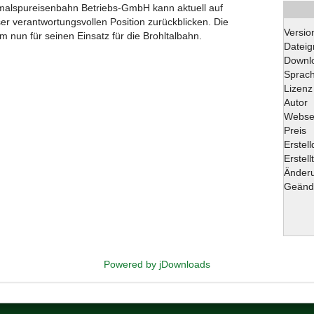
hmalspureisenbahn Betriebs-GmbH kann aktuell auf
ser verantwortungsvollen Position zurückblicken. Die
Versio
 nun für seinen Einsatz für die Brohltalbahn.
Dateig
Downl
Sprac
Lizenz
Autor
Webse
Preis
Erstel
Erstell
Änder
Geänd
Powered by jDownloads