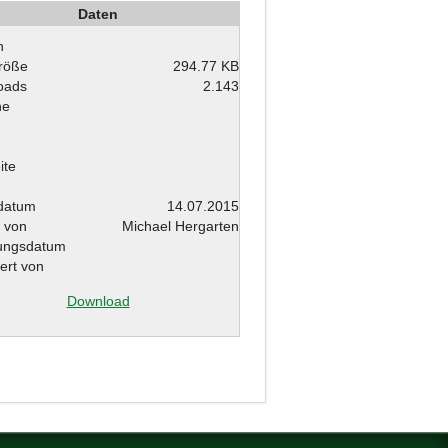
Daten
n
röße
294.77 KB
oads
2.143
he
ite
ldatum
14.07.2015
t von
Michael Hergarten
ungsdatum
ert von
Download