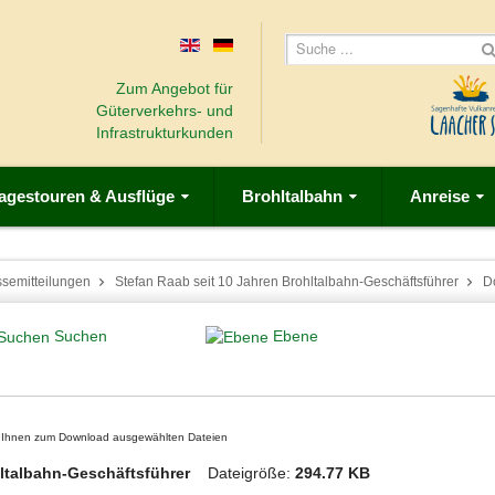
Zum Angebot für
Güterverkehrs- und
Infrastrukturkunden
agestouren & Ausflüge
Brohltalbahn
Anreise
ssemitteilungen
Stefan Raab seit 10 Jahren Brohltalbahn-Geschäftsführer
D
Suchen
Ebene
on Ihnen zum Download ausgewählten Dateien
ohltalbahn-Geschäftsführer
Dateigröße:
294.77 KB