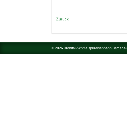
Zurück
© 2026 Brohltal-Schmalspureisenbahn Betrieb