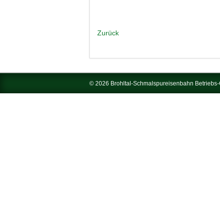
Zurück
© 2026 Brohltal-Schmalspureisenbahn Betrieb