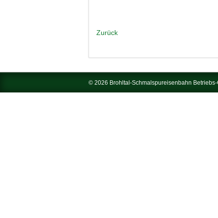
Zurück
© 2026 Brohltal-Schmalspureisenbahn Betrieb