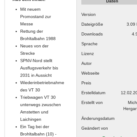
Daten
Mit neuem
Version
Promostand zur
Messe
Dateigröße
3.09
Rettung der
Downloads
4.
Brohltalbahn 1988
Sprache
Neues von der
Strecke
Lizenz
SPNV-Nord stellt
Autor
Ausflugsverkehr bis
Webseite
2031 in Aussicht
Wiederinbetriebnahme
Preis
des VT 30
Erstelldatum
12.02.2
Triebwagen VT 30
Erstellt von
Mich
unterwegs zwuschen
Hergar
Amstetten und
Änderungsdatum
Laichingen
Ein Tag bei der
Geändert von
Brohltalbahn (10) -