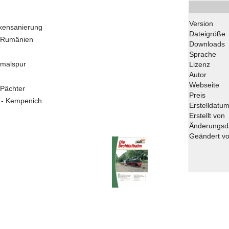
Version
ckensanierung
Dateigröße
n Rumänien
Downloads
Sprache
rmalspur
Lizenz
Autor
Webseite
 Pächter
Preis
 - Kempenich
Erstelldatu
Erstellt von
Änderungsd
Geändert v