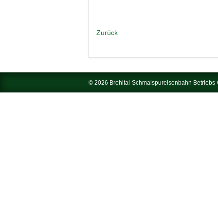
Zurück
© 2026 Brohltal-Schmalspureisenbahn Betrieb