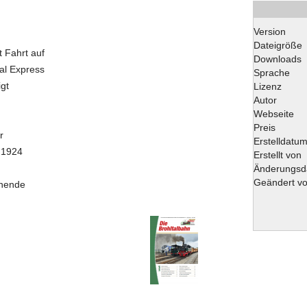
Version
Dateigröße
 Fahrt auf
Downloads
al Express
Sprache
gt
Lizenz
Autor
Webseite
Preis
r
Erstelldatu
 1924
Erstellt von
Änderungsd
Geändert v
enende