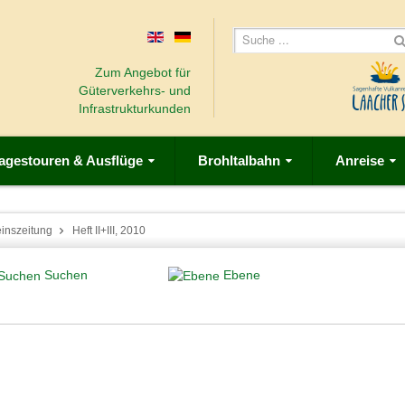
Zum Angebot für
Güterverkehrs- und
Infrastrukturkunden
agestouren & Ausflüge
Brohltalbahn
Anreise
einszeitung
Heft II+III, 2010
Suchen
Ebene