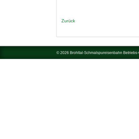
Zurück
© 2026 Brohltal-Schmalspureisenbahn Betrieb