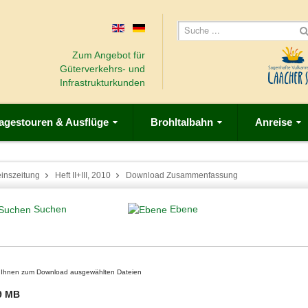
Zum Angebot für
Güterverkehrs- und
Infrastrukturkunden
agestouren & Ausflüge
Brohltalbahn
Anreise
einszeitung
Heft II+III, 2010
Download Zusammenfassung
Suchen
Ebene
on Ihnen zum Download ausgewählten Dateien
9 MB