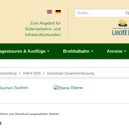
Zum Angebot für
Güterverkehrs- und
Infrastrukturkunden
agestouren & Ausflüge
Brohltalbahn
Anreise
einszeitung
Heft II 2005
Download Zusammenfassung
Suchen
Ebene
on Ihnen zum Download ausgewählten Dateien
B