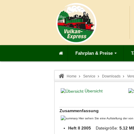
Fahrplan & Preise
T
Home
Service
Downloads
Ver
Übersicht
Zusammenfassung
Hier sehen Sie eine Aufstellung der v
Heft II 2005
Dateigröße:
5.12 M