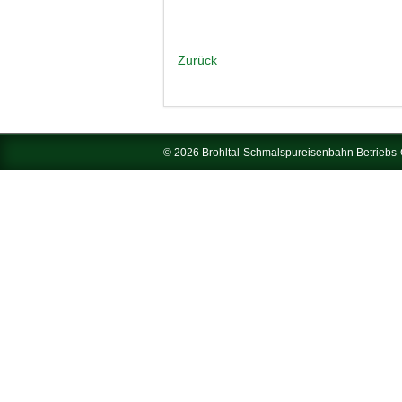
Zurück
© 2026 Brohltal-Schmalspureisenbahn Betrieb