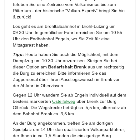
Erleben Sie eine Zeitreise vom Vulkanismus bis zum
Rittertum - der historische "Vulkan-Expreß" bringt Sie hin
& zurück!
Los geht es am Brohltalbahnhof in Brohl-Lützing um
09:30 Uhr. In gemütlicher Fahrt erreichen Sie um 10:55
Uhr den Endbahnhof Engeln, wo Sie Zeit für eine
Mittagsrast haben.
Tipp:
Heute haben Sie auch die Möglichkeit, mit dem
Dampfzug um 10:30 Uhr anzureisen. Steigen Sie bei
dieser Option am
Bedarfshalt Brenk
aus um rechtzeitig
die Burg zu erreichen! Bitte informieren Sie das
Zugpersonal über Ihren Ausstiegswunsch in Brenk vor
der Abfahrt in Oberzissen.
Gegen 12 Uhr wandern Sie ab Engeln individuell auf dem
bestens markierten
Osteifelweg
über Brenk zur Burg
Olbrück. Die Wegstrecke beträgt ca. 5,5 km, alternativ ab
dem Bahnhof Brenk ca. 3,5 km.
An der Burg angekommen, treffen Sie am dortigen
Spielplatz um 14 Uhr den qualifizierten Vulkanparkführer,
der Ihnen in ca. 1,5 Stunden die einzigartige Burg