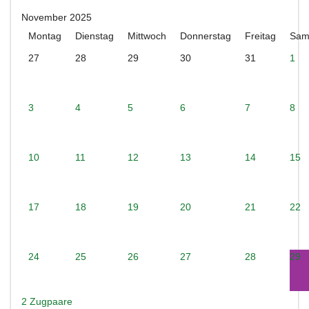
November 2025
Montag
Dienstag
Mittwoch
Donnerstag
Freitag
Sam
27
28
29
30
31
1
3
4
5
6
7
8
10
11
12
13
14
15
17
18
19
20
21
22
24
25
26
27
28
29
2 Zugpaare