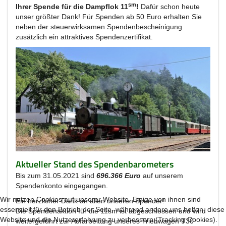
sm
Ihrer Spende für die Dampflok 11
!
Dafür schon heute
unser größter Dank! Für Spenden ab 50 Euro erhalten Sie
neben der steuerwirksamen Spendenbescheinigung
zusätzlich ein attraktives Spendenzertifikat.
Aktueller Stand des Spendenbarometers
Bis zum 31.05.2021 sind
696.366 Euro
auf unserem
Spendenkonto eingegangen.
Wir nutzen Cookies auf unserer Website. Einige von ihnen sind
Ein herzlicher Dank an allen unseren Spender!
essenziell für den Betrieb der Seite, während andere uns helfen, diese
Die Spendenaktion für die 11sm ist abgeschlossen und wird
Website und die Nutzererfahrung zu verbessern (Tracking Cookies).
weitergeführt zur Aufarbeitung unseres Triebwagen T30