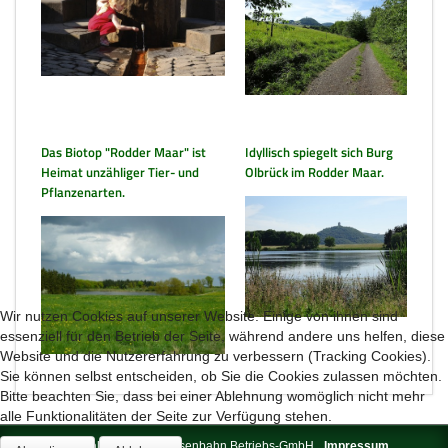
Das Biotop "Rodder Maar" ist
Idyllisch spiegelt sich Burg
Heimat unzähliger Tier- und
Olbrück im Rodder Maar.
Pflanzenarten.
Wir nutzen Cookies auf unserer Website. Einige von ihnen sind
essenziell für den Betrieb der Seite, während andere uns helfen, diese
Website und die Nutzererfahrung zu verbessern (Tracking Cookies).
Sie können selbst entscheiden, ob Sie die Cookies zulassen möchten.
Bitte beachten Sie, dass bei einer Ablehnung womöglich nicht mehr
alle Funktionalitäten der Seite zur Verfügung stehen.
© 2026 Brohltal-Schmalspureisenbahn Betriebs-GmbH
Impressum