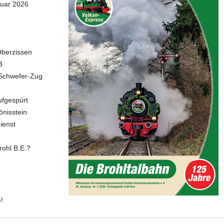
nuar 2026
Oberzissen
3
r Schwefer-Zug
ufgespürt
önisstein
ienst
rohl B.E.?
!