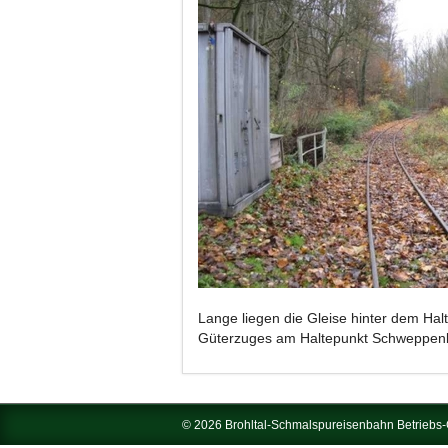
Lange liegen die Gleise hinter dem Hal
Güterzuges am Haltepunkt Schweppenb
© 2026 Brohltal-Schmalspureisenbahn Betrieb