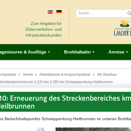
Zum Angebot für
Güterverkehrs- und
Infrastrukturkunden
agestouren & Ausflüge
Brohltalbahn
Anreise
echpartner
Verein
Arbeitskreise & Ansprechpartner
AK Oberbau
treckenbereiches km 3,220 bis 3,395 bei Schweppenburg-Heilbrunnen
0: Erneuerung des Streckenbereiches km
eilbrunnen
es Bedarfshaltepunkts Schweppenburg-Heilbrunnen im unteren Brohltal