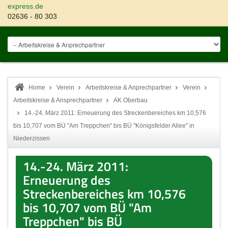
express.de
02636 - 80 303
Home
Verein
Arbeitskreise & Anprechpartner
Verein
Arbeitskreise & Ansprechpartner
AK Oberbau
14.-24. März 2011: Erneuerung des Streckenbereiches km 10,576
bis 10,707 vom BÜ "Am Treppchen" bis BÜ "Königsfelder Allee" in
Niederzissen
14.-24. März 2011:
Erneuerung des
Streckenbereiches km 10,576
bis 10,707 vom BÜ "Am
Treppchen" bis BÜ