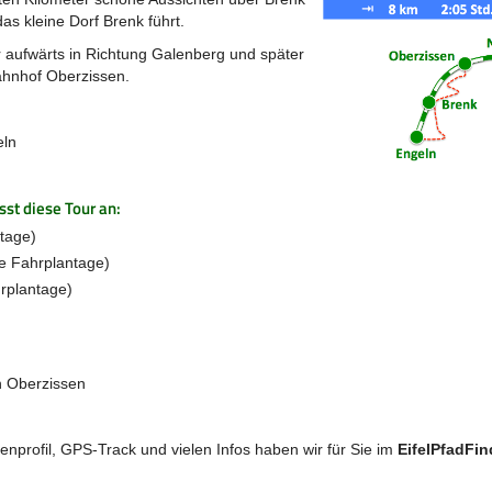
as kleine Dorf Brenk führt.
r aufwärts in Richtung Galenberg und später
ahnhof Oberzissen.
eln
st diese Tour an:
tage)
e Fahrplantage)
rplantage)
n Oberzissen
nprofil, GPS-Track und vielen Infos haben wir für Sie im
EifelPfadFin