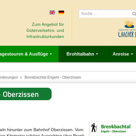
Zum Angebot für
Güterverkehrs- und
Infrastrukturkunden
agestouren & Ausflüge
Brohltalbahn
Anreise
nderungen
Brenkbachtal Engeln - Oberzissen
- Oberzissen
eln hinunter zum Bahnhof Oberzissen. Vom
ten Kilometer schöne Aussichten über Brenk