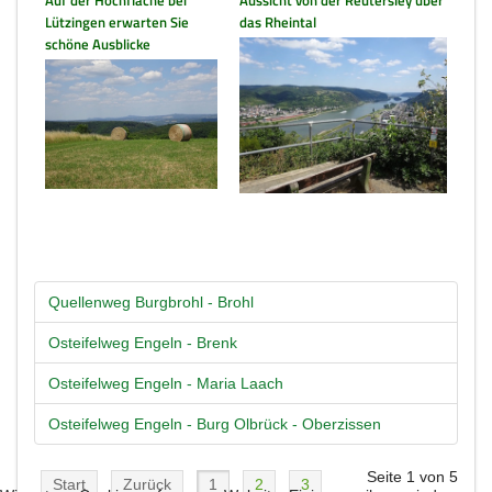
Auf der Hochfläche bei
Aussicht von der Reutersley über
Lützingen erwarten Sie
das Rheintal
schöne Ausblicke
Quellenweg Burgbrohl - Brohl
Osteifelweg Engeln - Brenk
Osteifelweg Engeln - Maria Laach
Osteifelweg Engeln - Burg Olbrück - Oberzissen
Seite 1 von 5
Start
Zurück
1
2
3