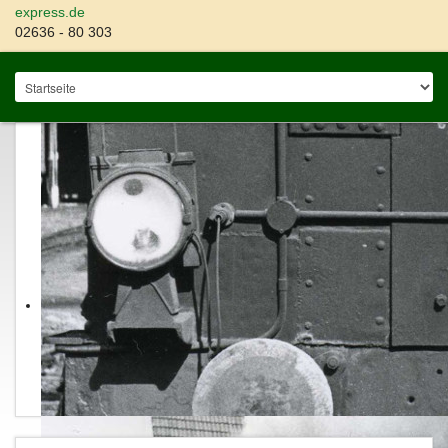
express.de
02636 - 80 303