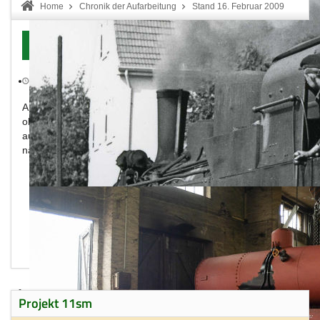
Home
Chronik der Aufarbeitung
Stand 16. Februar 2009
Stand 16. Februar 2009
Erstellt: Montag, 14. Dezember 2015
Drucken
Am 16.Februar 2009 wurde von Günther Steinhauer die Lok
ohne Kessel und Fahrwerk im Werk der MaLoWa
aufgenommen. Der Kessel wurde bereits abgehoben und
nach Pila überführt.
Projekt 11sm