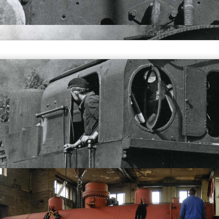
 Schutz gestellt
istorische Lokomotive
Interessengemeinschaft Brohltal-Schmalspureisenbahn e. V. (IBS) ihre
ter den Schutz des Hl. Christopherus stellen lassen. Der Brohler
mstag im Beisein von Mitgliedern der IBS und zahlreicher Brohler