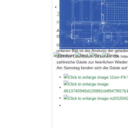
25.04.2015 Feierliche Wied
Erstellt: Mittwoch, 29. Juli 2015
Am 25.04.2015 wurde die Wiederinbetri
Oberzissen und zurück.
Um 10.30 Uhr verkehrte der erste Zug f
unteren Bild ist der Ansturm der gela
Bahnhof Oberzissen zu sehen. Die Inte
zahlreiche Gäste zur feierlichen Wied
Am Samstag fanden sich die Gäste auf 