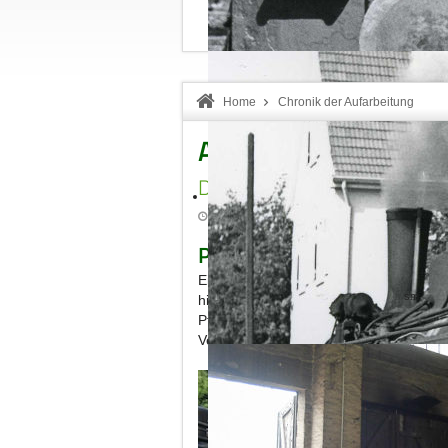
Home
Chronik der Aufarbeitung
Aktuelles zur 11sm
Dampflok 11sm unter Gottes
Erstellt: Mittwoch, 29. Juli 2015
Pfarrer Marmann segnet h
Einer alten Tradition folgend, hat die 
sm
historische Dampflokomotive „11
“ un
Pfarrer Marmann segnete die Lok am Sa
Vereine.