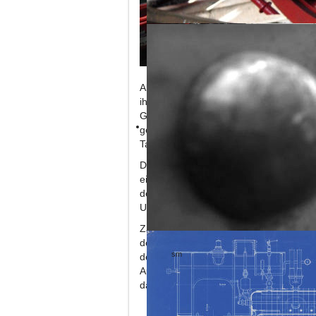
Allzeit gute und unfallfreie Fahrt wün
ihrer Personale im Rahmen einer Feiers
Geistlichen zuvor um die Einsegnung 
gerne nachkam und der Dampflokomotiv
Tages den kirchlichen Segen gab.
Die feierliche Einsegnung am Bahnsteig
ein besonderes Anliegen. Mit der Resta
der Brohltalbahn ein jahrelanger Herz
Unfällen und Unwägbarkeiten sollte der
Zahlreiche Vertreter des Brohler Gemei
des VfL Brohl, der „Brohler Böllerbube
sm
der „11
“ am Brohltalbahnhof in Brohl
Aufwand zu neuem Leben erweckte Masc
das Brohltal in Richtung Oberzissen.