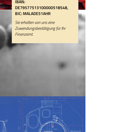
IBAN:
DE79577513100000518548,
BIC: MALADE51AHR
Sie erhalten von uns eine
Zuwendungsbestätigung für Ihr
Finanzamt.