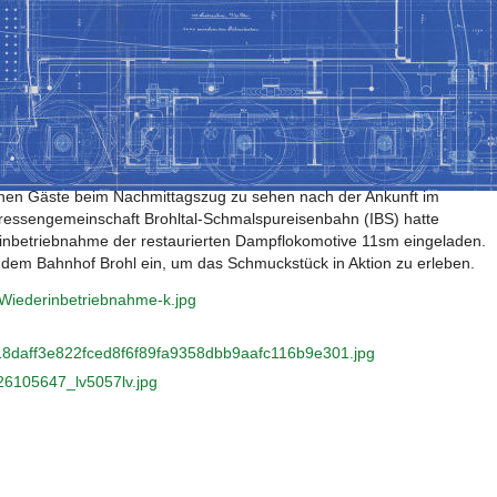
erinbetriebnahme
ebnahme der Lokomotive gefeiert mit 2 Sonderfahrten von Brohl nach
ür alle Spender und um 15.00 Uhr für alle geladenen Gäste. Im
denen Gäste beim Nachmittagszug zu sehen nach der Ankunft im
ressengemeinschaft Brohltal-Schmalspureisenbahn (IBS) hatte
erinbetriebnahme der restaurierten Dampflokomotive 11sm eingeladen.
dem Bahnhof Brohl ein, um das Schmuckstück in Aktion zu erleben.