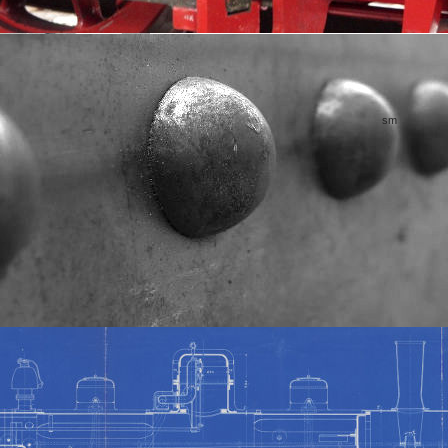
sm
schte Pfarrer Marmann der historischen Mallet-Lokomotove „11
“ und
tunde am Brohltal-bahnhof in Brohl-Lützing. Die IBS hatte den
des neuen Paradepferdes der Brohltalbahn gebeten, dem Marmann
e am Gedenktag des Hl. Christopherus vor ihrer ersten Fahrt des
 war der IBS und insbesondere ihres 2. Vorsitzenden, Stephan Pauly,
urierung der Lokomotive ist für viele Vereinsmitglieder und Freunde
enswunsch erfüllt worden. Aus Dankbarkeit und zum Schutz der Lok vor
 Lok nun der Segen erteilt werden.
nderates, des Pfarrgemeinderates, der Freiwilligen Feuerwehr Brohl,
n“ und natürlich die Brohltalbahner begleiteten die Fahrzeugsegnung
. Kurz darauf machte sich die mit großem technischen und finanziellen
hine aus der Kaiserzeit pünktlich um 11:00 Uhr auf den Weg durch