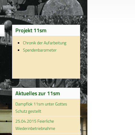
Projekt 11sm
Chronik der Aufarbeitung
Spendenbarometer
Aktuelles zur 11sm
Dampflok 11sm unter Gottes
Schutz gestellt
25.04.2015 Feierliche
Wiederinbetriebnahme