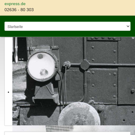
express.de
02636 - 80 303