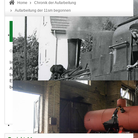
Home
Chronik der Aufarbeitung
Aufarbeitung der 11sm begonnen
Aufarbeitung der 11sm
begonnen
Erstellt: Montag, 14. Dezember 2015
Drucken
Im August 2009 wurde in Klostermannsfeld mit der
sm
Aufarbeitung des Rahmens der 11
und dem Fahrwerk
begonnen. Es wurde zuerst die gesamte Lokomotive in alle
Einzelteile zerlegt und gereinigt. Die Bilder zeigen die
begonnenen Arbeiten am 21.09.2009 in der Werkstätte.