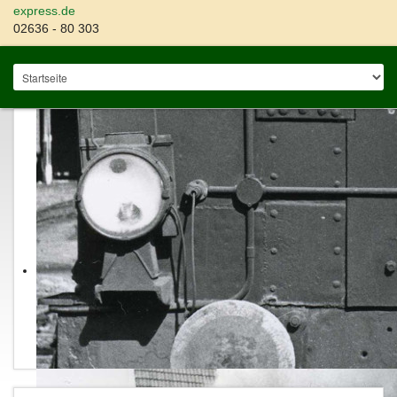
express.de
02636 - 80 303