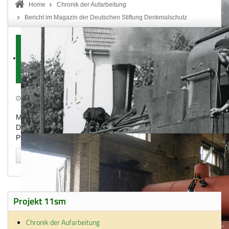
Home
Chronik der Aufarbeitung
Bericht im Magazin der Deutschen Stiftung Denkmalschutz
Bericht im Magazin der
Deutschen Stiftung
Denkmalschutz
Erstellt: Montag, 14. Dezember 2015
Drucken
Monumente, das Magazin der Deutschen Stiftung
Denkmalschutz, berichtet in der Ausgabe April 2011 über das
Projekt.
Zum Bericht
Projekt 11sm
Chronik der Aufarbeitung