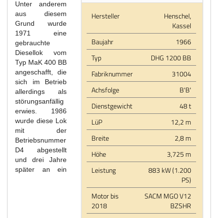
Unter anderem
aus diesem
Hersteller
Henschel,
Grund wurde
Kassel
1971 eine
Baujahr
1966
gebrauchte
Diesellok vom
Typ
DHG 1200 BB
Typ MaK 400 BB
angeschafft, die
Fabriknummer
31004
sich im Betrieb
Achsfolge
B'B'
allerdings als
störungsanfällig
Dienstgewicht
48 t
erwies. 1986
wurde diese Lok
LüP
12,2 m
mit der
Breite
2,8 m
Betriebsnummer
D4 abgestellt
Höhe
3,725 m
und drei Jahre
Leistung
883 kW (1.200
später an ein
PS)
Motor bis
SACM MGO V12
2018
BZSHR