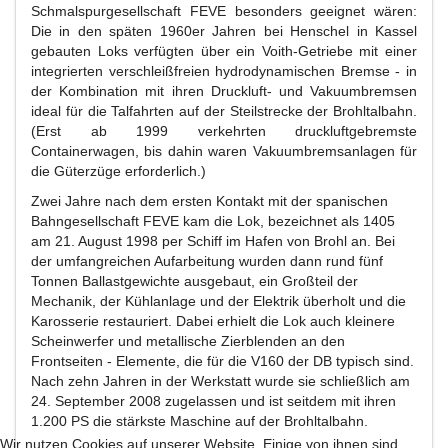
Schmalspurgesellschaft FEVE besonders geeignet wären:
Die in den späten 1960er Jahren bei Henschel in Kassel
gebauten Loks verfügten über ein Voith-Getriebe mit einer
integrierten verschleißfreien hydrodynamischen Bremse - in
der Kombination mit ihren Druckluft- und Vakuumbremsen
ideal für die Talfahrten auf der Steilstrecke der Brohltalbahn.
(Erst ab 1999 verkehrten druckluftgebremste
Containerwagen, bis dahin waren Vakuumbremsanlagen für
die Güterzüge erforderlich.)
Zwei Jahre nach dem ersten Kontakt mit der spanischen
Bahngesellschaft FEVE kam die Lok, bezeichnet als 1405
am 21. August 1998 per Schiff im Hafen von Brohl an. Bei
der umfangreichen Aufarbeitung wurden dann rund fünf
Tonnen Ballastgewichte ausgebaut, ein Großteil der
Mechanik, der Kühlanlage und der Elektrik überholt und die
Karosserie restauriert. Dabei erhielt die Lok auch kleinere
Scheinwerfer und metallische Zierblenden an den
Frontseiten - Elemente, die für die V160 der DB typisch sind.
Nach zehn Jahren in der Werkstatt wurde sie schließlich am
24. September 2008 zugelassen und ist seitdem mit ihren
1.200 PS die stärkste Maschine auf der Brohltalbahn.
Wir nutzen Cookies auf unserer Website. Einige von ihnen sind