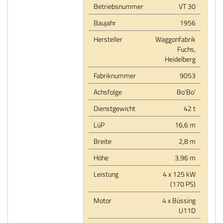
Betriebsnummer
VT 30
Baujahr
1956
Hersteller
Waggonfabrik
Fuchs,
Heidelberg
Fabriknummer
9053
Achsfolge
Bo'Bo'
Dienstgewicht
42 t
LüP
16,6 m
Breite
2,8 m
Höhe
3,96 m
Leistung
4 x 125 kW
(170 PS)
Motor
4 x Büssing
U11D