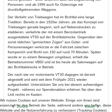
Personen- und ab 1999 auch für Güterzüge mit
druckluftgebremsten Waggons.
Der Verkehr von Triebwagen hat im Brohltal eine lange
Tradition. Bereits in den 1920er Jahren, als das Konzept von
Triebwagen gerade begann, sich auf Nebenstrecken zu
etablieren, verkehrte der mit einem Benzolantrieb
ausgestattete VT50 auf der Brohltalstrecke. Gegenüber den
sonst üblichen "gemischten Zügen" aus Güter- und
Personenwagen verkürzte er die Fahrzeit zwischen
Kempenich und Brohl von 150 auf rund 70 Minuten. Später
wurde er zu einem Beiwagen umgebaut, erhielt die
Betriebsnummer VB50 und ist bis heute als Salonwagen auf
der Brohltalstrecke in Betrieb.
Der nach wie vor motorisierte VT30 dagegen ist derzeit
abgestellt und wird seit dem Frühjahr 2021 wieder
aufgearbeitet. Unterstützen Sie uns bei diesem aufwendigen
Projekt - näheres zur Spendenaktion erfahren Sie über den
Link rechts im Kasten.
Wir nutzen Cookies auf unserer Website. Einige von ihnen sind
essenziell für den Betrieb der Seite, während andere uns helfen, diese
Zurück
Weiter
Website und die Nutzererfahrung zu verbessern (Tracking Cookies).