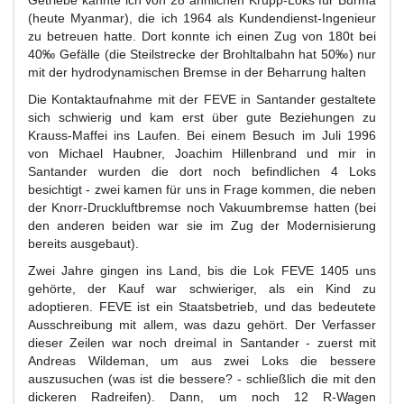
Getriebe kannte ich von 28 ähnlichen Krupp-Loks für Burma
(heute Myanmar), die ich 1964 als Kundendienst-Ingenieur
zu betreuen hatte. Dort konnte ich einen Zug von 180t bei
40‰ Gefälle (die Steilstrecke der Brohltalbahn hat 50‰) nur
mit der hydrodynamischen Bremse in der Beharrung halten
Die Kontaktaufnahme mit der FEVE in Santander gestaltete
sich schwierig und kam erst über gute Beziehungen zu
Krauss-Maffei ins Laufen. Bei einem Besuch im Juli 1996
von Michael Haubner, Joachim Hillenbrand und mir in
Santander wurden die dort noch befindlichen 4 Loks
besichtigt - zwei kamen für uns in Frage kommen, die neben
der Knorr-Druckluftbremse noch Vakuumbremse hatten (bei
den anderen beiden war sie im Zug der Modernisierung
bereits ausgebaut).
Zwei Jahre gingen ins Land, bis die Lok FEVE 1405 uns
gehörte, der Kauf war schwieriger, als ein Kind zu
adoptieren. FEVE ist ein Staatsbetrieb, und das bedeutete
Ausschreibung mit allem, was dazu gehört. Der Verfasser
dieser Zeilen war noch dreimal in Santander - zuerst mit
Andreas Wildeman, um aus zwei Loks die bessere
auszusuchen (was ist die bessere? - schließlich die mit den
dickeren Radreifen). Dann, um noch 12 R-Wagen