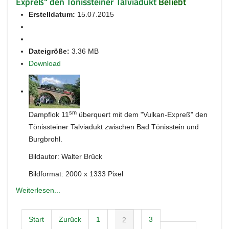
Expreß" den Tönissteiner Talviadukt
Beliebt
Erstelldatum:
15.07.2015
Dateigröße:
3.36 MB
Download
sm
Dampflok 11
überquert mit dem "Vulkan-Expreß" den
Tönissteiner Talviadukt zwischen Bad Tönisstein und
Burgbrohl.
Bildautor: Walter Brück
Bildformat: 2000 x 1333 Pixel
Weiterlesen...
Start
Zurück
1
3
2