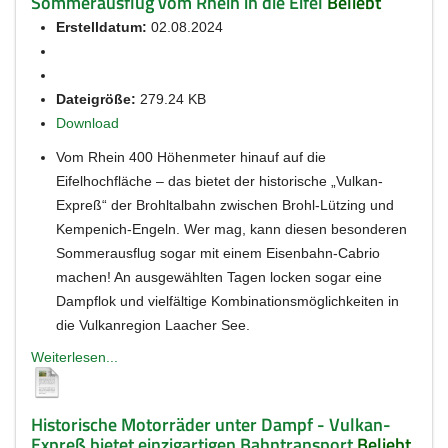
Sommerausflug vom Rhein in die Eifel
Beliebt
Erstelldatum:
02.08.2024
Dateigröße:
279.24 KB
Download
Vom Rhein 400 Höhenmeter hinauf auf die
Eifelhochfläche – das bietet der historische „Vulkan-
Expreß“ der Brohltalbahn zwischen Brohl-Lützing und
Kempenich-Engeln. Wer mag, kann diesen besonderen
Sommerausflug sogar mit einem Eisenbahn-Cabrio
machen! An ausgewählten Tagen locken sogar eine
Dampflok und vielfältige Kombinationsmöglichkeiten in
die Vulkanregion Laacher See.
Weiterlesen...
Historische Motorräder unter Dampf - Vulkan-
Expreß bietet einzigartigen Bahntransport
Beliebt