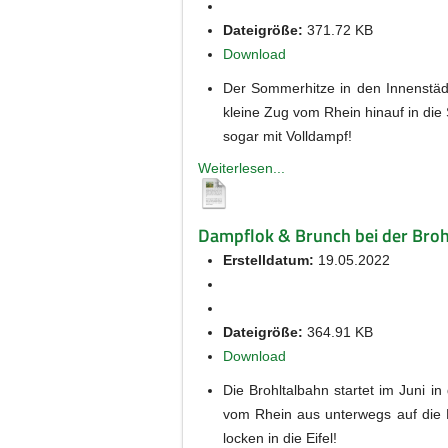
Dateigröße:
371.72 KB
Download
Der Sommerhitze in den Innenstädt
kleine Zug vom Rhein hinauf in di
sogar mit Volldampf!
Weiterlesen...
Dampflok & Brunch bei der Broh
Erstelldatum:
19.05.2022
Dateigröße:
364.91 KB
Download
Die Brohltalbahn startet im Juni i
vom Rhein aus unterwegs auf die E
locken in die Eifel!