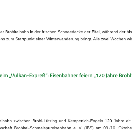
der Brohltalbahn in der frischen Schneedecke der Eifel, während der hi
s zum Startpunkt einer Winterwanderung bringt. Alle zwei Wochen wir
m „Vulkan-Expreß“: Eisenbahner feiern „120 Jahre Brohl
talbahn zwischen Brohl-Lützing und Kempenich-Engeln 120 Jahre alt
schaft Brohltal-Schmalspureisenbahn e. V. (IBS) am 09./10. Oktob