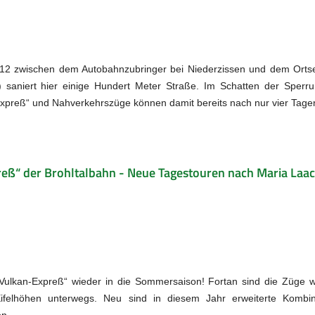
 412 zwischen dem Autobahnzubringer bei Niederzissen und dem Ortse
) saniert hier einige Hundert Meter Straße. Im Schatten der Sperr
preß“ und Nahverkehrszüge können damit bereits nach nur vier Tage
eß“ der Brohltalbahn - Neue Tagestouren nach Maria Laa
 „Vulkan-Expreß“ wieder in die Sommersaison! Fortan sind die Züge 
elhöhen unterwegs. Neu sind in diesem Jahr erweiterte Kombin
on.