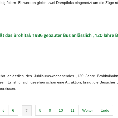
ig feiern. Es werden gleich zwei Dampfloks eingesetzt um die Züge st
eßt das Brohltal: 1986 gebauter Bus anlässlich „120 Jahre 
rkehrt anlässlich des Jubiläumswochenendes „120 Jahre Brohltalba
n. Er ist für sich gesehen schon eine Attraktion, bringt die Besuche
berzissen.
5
6
8
9
10
11
Weiter
Ende
7