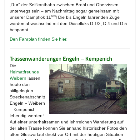
„Rur“ der Selfkantbahn zwischen Brohl und Oberzissen
unterwegs sein – am Nachmittag sogar gemeinsam mit
sm
unserer Dampflok 11
! Die bis Engeln fahrenden Züge
werden abwechselnd mit den Dieselloks D 1/2, D 4 und D 5
bespannt.
Den Fahrplan finden Sie hier.
Trassenwanderungen Engeln – Kempenich
Die
Heimatfreunde
Weibern
lassen
heute den
stillgelegten
Streckenabschnitt
Engeln – Weibern
– Kempenich
lebendig werden!
Auf einer unterhaltsamen und lehrreichen Wanderung auf
der alten Trasse können Sie anhand historischer Fotos den
alten Gleisverlauf direkt vor Ort mit der heutigen Situation