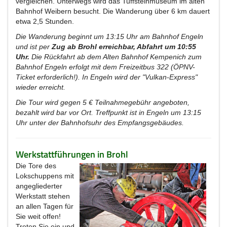
vergleichen. Unterwegs wird das Tuffsteinmuseum im alten
Bahnhof Weibern besucht. Die Wanderung über 6 km dauert
etwa 2,5 Stunden.
Die Wanderung beginnt um 13:15 Uhr am Bahnhof Engeln
und ist per
Zug ab Brohl erreichbar, Abfahrt um 10:55
Uhr.
Die Rückfahrt ab dem Alten Bahnhof Kempenich zum
Bahnhof Engeln erfolgt mit dem Freizeitbus 322 (ÖPNV-
Ticket erforderlich!). In Engeln wird der "Vulkan-Express"
wieder erreicht.
Die Tour wird gegen 5 € Teilnahmegebühr angeboten,
bezahlt wird bar vor Ort. Treffpunkt ist in Engeln um 13:15
Uhr unter der Bahnhofsuhr des Empfangsgebäudes.
Werkstattführungen in Brohl
Die Tore des
Lokschuppens mit
angegliederter
Werkstatt stehen
an allen Tagen für
Sie weit offen!
Treten Sie ein und