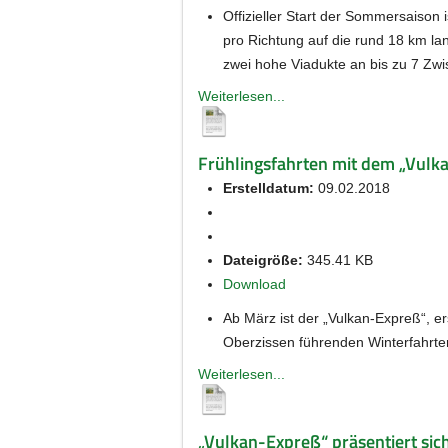
Offizieller Start der Sommersaison 
pro Richtung auf die rund 18 km la
zwei hohe Viadukte an bis zu 7 Zw
Weiterlesen...
Frühlingsfahrten mit dem „Vulk
Erstelldatum:
09.02.2018
Dateigröße:
345.41 KB
Download
Ab März ist der „Vulkan-Expreß“, e
Oberzissen führenden Winterfahrten
Weiterlesen...
„Vulkan-Expreß“ präsentiert sic