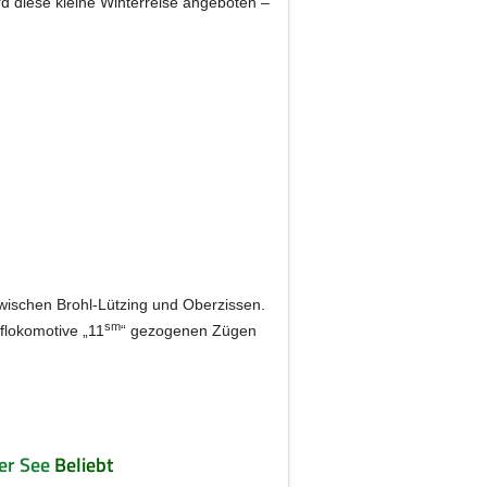
d diese kleine Winterreise angeboten –
zwischen Brohl-Lützing und Oberzissen.
sm
flokomotive „11
“ gezogenen Zügen
er See
Beliebt