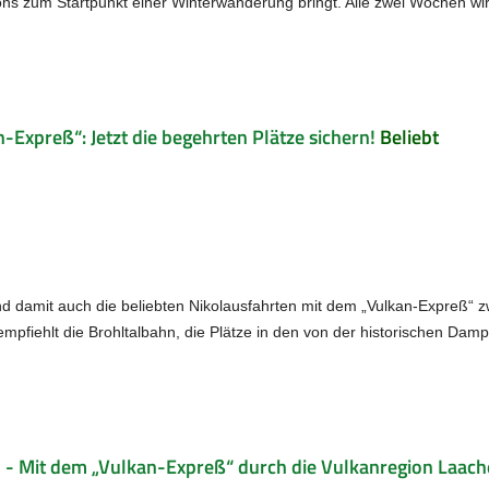
s zum Startpunkt einer Winterwanderung bringt. Alle zwei Wochen wir
-Expreß“: Jetzt die begehrten Plätze sichern!
Beliebt
und damit auch die beliebten Nikolausfahrten mit dem „Vulkan-Expreß“ 
pfiehlt die Brohltalbahn, die Plätze in den von der historischen Damp
l - Mit dem „Vulkan-Expreß“ durch die Vulkanregion Laach