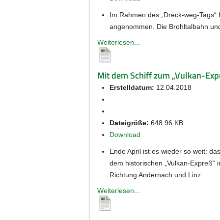
Im Rahmen des „Dreck-weg-Tags“ ha
angenommen. Die Brohltalbahn und d
Weiterlesen...
Mit dem Schiff zum „Vulkan-Exp
Erstelldatum:
12.04.2018
Dateigröße:
648.96 KB
Download
Ende April ist es wieder so weit: d
dem historischen „Vulkan-Expreß“ in
Richtung Andernach und Linz.
Weiterlesen...