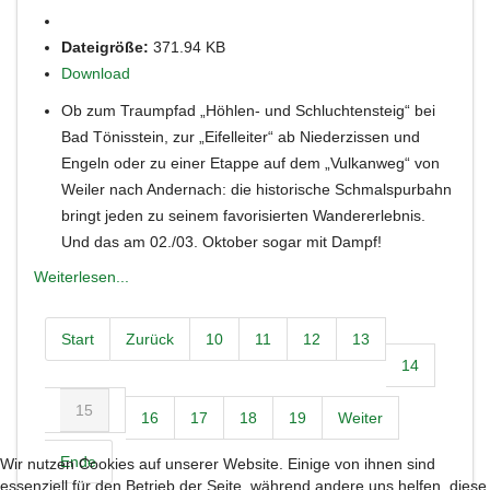
Dateigröße:
371.94 KB
Download
Ob zum Traumpfad „Höhlen- und Schluchtensteig“ bei
Bad Tönisstein, zur „Eifelleiter“ ab Niederzissen und
Engeln oder zu einer Etappe auf dem „Vulkanweg“ von
Weiler nach Andernach: die historische Schmalspurbahn
bringt jeden zu seinem favorisierten Wandererlebnis.
Und das am 02./03. Oktober sogar mit Dampf!
Weiterlesen...
Start
Zurück
10
11
12
13
14
15
16
17
18
19
Weiter
Ende
Wir nutzen Cookies auf unserer Website. Einige von ihnen sind
essenziell für den Betrieb der Seite, während andere uns helfen, diese