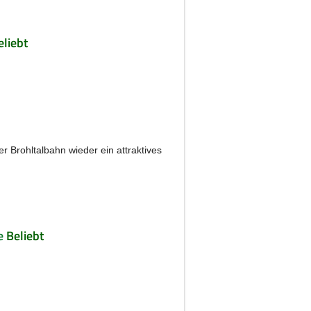
eliebt
 Brohltalbahn wieder ein attraktives
e
Beliebt