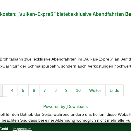
kosten: „Vulkan-Expreß“ bietet exklusive Abendfahrten
Be
Brohltalbahn zwei exklusive Abendfahrten im „Vulkan-Expreß“ an. Auf 
sic-Garnitur“ der Schmalspurbahn, sondern auch Verkostungen hochwert
4
5
6
7
8
9
10
Weiter
Ende
Powered by jDownloads
ell für den Betrieb der Seite, während andere uns helfen, diese Websi
 beachten Sie, dass bei einer Ablehnung womöglich nicht mehr alle Fun
s-GmbH
Impressum