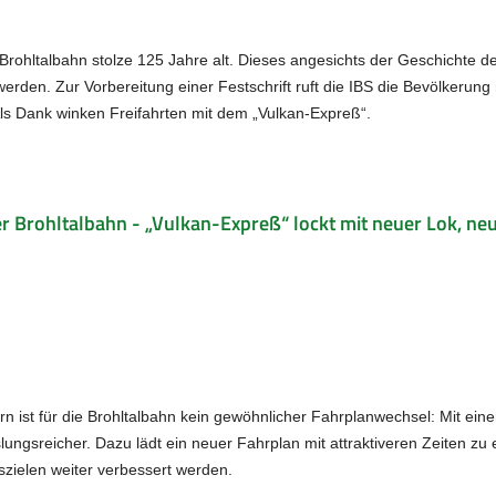
rohltalbahn stolze 125 Jahre alt. Dieses angesichts der Geschichte d
 werden. Zur Vorbereitung einer Festschrift ruft die IBS die Bevölkerung
ls Dank winken Freifahrten mit dem „Vulkan-Expreß“.
er Brohltalbahn - „Vulkan-Expreß“ lockt mit neuer Lok, 
rn ist für die Brohltalbahn kein gewöhnlicher Fahrplanwechsel: Mit eine
gsreicher. Dazu lädt ein neuer Fahrplan mit attraktiveren Zeiten zu ei
szielen weiter verbessert werden.