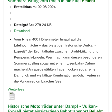
Sommerausflug vom Rhein in die Eifel
Beliebt
Erstelldatum:
02.08.2024
Dateigröße:
279.24 KB
Download
Vom Rhein 400 Höhenmeter hinauf auf die
Eifelhochfläche – das bietet der historische „Vulkan-
Expreß“ der Brohltalbahn zwischen Brohl-Lützing und
Kempenich-Engeln. Wer mag, kann diesen besonderen
Sommerausflug sogar mit einem Eisenbahn-Cabrio
machen! An ausgewählten Tagen locken sogar eine
Dampflok und vielfältige Kombinationsmöglichkeiten in
die Vulkanregion Laacher See.
Weiterlesen...
Historische Motorräder unter Dampf - Vulkan-
Expreß bietet einzigartigen Bahntransport
Beliebt