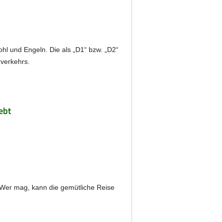
hl und Engeln. Die als „D1“ bzw. „D2“
rverkehrs.
ebt
. Wer mag, kann die gemütliche Reise