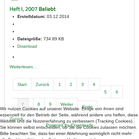
Heft I, 2007
Beliebt
Erstelldatum:
03.12.2014
Dateigröße:
734.89 KB
Download
Weiterlesen...
Start
Zurück
1
2
3
4
5
6
8
9
Weiter
7
Ende
Wir nutzen Cookies auf unserer Website. Einige von ihnen sind
essenziell für den Betrieb der Seite, während andere uns helfen, diese
Zurück
Website und die Nutzererfahrung zu verbessern (Tracking Cookies).
Powered by jDownloads
Sie können selbst entscheiden, ob Sie die Cookies zulassen möchten.
Bitte beachten Sie, dass bei einer Ablehnung womöglich nicht mehr